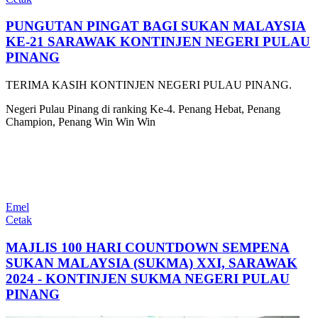
PUNGUTAN PINGAT BAGI SUKAN MALAYSIA
KE-21 SARAWAK KONTINJEN NEGERI PULAU
PINANG
TERIMA KASIH KONTINJEN NEGERI PULAU PINANG.
Negeri Pulau Pinang di ranking Ke-4. Penang Hebat, Penang
Champion, Penang Win Win Win
Emel
Cetak
MAJLIS 100 HARI COUNTDOWN SEMPENA
SUKAN MALAYSIA (SUKMA) XXI, SARAWAK
2024 - KONTINJEN SUKMA NEGERI PULAU
PINANG