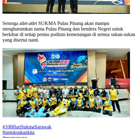
Semoga atlet-atlet SUKMA Pulau Pinang akan mampu
mengharumkan nama Pulau Pinang dan bendera Negeri untuk
berkibar di setiap pentas podium kemenangan di semua sukan-sukan
yang disertai nanti.
#100HariSukmaSarawak
#untuksukankita
#msnpenang