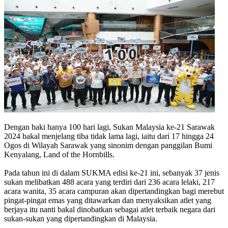
Dengan baki hanya 100 hari lagi, Sukan Malaysia ke-21 Sarawak
2024 bakal menjelang tiba tidak lama lagi, iaitu dari 17 hingga 24
Ogos di Wilayah Sarawak yang sinonim dengan panggilan Bumi
Kenyalang, Land of the Hornbills.
Pada tahun ini di dalam SUKMA edisi ke-21 ini, sebanyak 37 jenis
sukan melibatkan 488 acara yang terdiri dari 236 acara lelaki, 217
acara wanita,
35 acara campuran akan dipertandingkan bagi merebut
pingat-pingat emas yang ditawarkan dan menyaksikan atlet yang
berjaya itu nanti bakal dinobatkan sebagai atlet terbaik negara dari
sukan-sukan yang dipertandingkan di Malaysia.