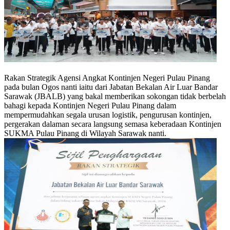
Rakan Strategik Agensi Angkat Kontinjen Negeri Pulau Pinang
pada bulan Ogos nanti iaitu dari Jabatan Bekalan Air Luar Bandar
Sarawak (JBALB) yang bakal memberikan sokongan tidak berbelah
bahagi kepada Kontinjen Negeri Pulau Pinang dalam
mempermudahkan segala urusan logistik, pengurusan kontinjen,
pergerakan dalaman secara langsung semasa keberadaan Kontinjen
SUKMA Pulau Pinang di Wilayah Sarawak nanti.