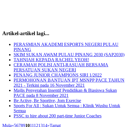
Artikel-artikel lagi...
PERASMIAN AKADEMI ESPORTS NEGERI PULAU
PINANG
SKIM SUKAN AWAM PULAU PINANG 2030 (SAP2030)
TAHNIAH KEPADA RACHEL YEOH!
CERAMAH POLISI ANTI-RASUAH BERSAMA
PERSATUAN SUKAN NEGERI
PENANG JUNIOR CHAMPIONS SIRI 1/2022
PERMOHONAN BANTUAN IPT MSNPP PACE TAHUN
2021 - Terkini pada 16 November 2021
Majlis Penyerahan Insentif Pendidikan & Biasiswa Sukan
PACE pada 8 November 2021
Be Active, Be Sportive, Jom Exercise
Sports For All : Sukan Untuk Semua : Klinik Wushu Untuk
Semua
PSSC to hire about 200 part-time Junior Coaches
Mula
«
5
6
7
8
9
10
11
12
13
14
»
Tamat