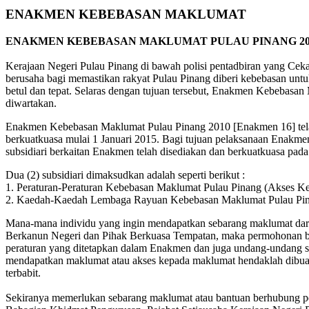
ENAKMEN KEBEBASAN MAKLUMAT
ENAKMEN KEBEBASAN MAKLUMAT PULAU PINANG 2010
Kerajaan Negeri Pulau Pinang di bawah polisi pentadbiran yang Cekap
berusaha bagi memastikan rakyat Pulau Pinang diberi kebebasan unt
betul dan tepat. Selaras dengan tujuan tersebut, Enakmen Kebebasan
diwartakan.
Enakmen Kebebasan Maklumat Pulau Pinang 2010 [Enakmen 16] tela
berkuatkuasa mulai 1 Januari 2015. Bagi tujuan pelaksanaan Enakme
subsidiari berkaitan Enakmen telah disediakan dan berkuatkuasa pada
Dua (2) subsidiari dimaksudkan adalah seperti berikut :
1. Peraturan-Peraturan Kebebasan Maklumat Pulau Pinang (Akses K
2. Kaedah-Kaedah Lembaga Rayuan Kebebasan Maklumat Pulau Pi
Mana-mana individu yang ingin mendapatkan sebarang maklumat dar
Berkanun Negeri dan Pihak Berkuasa Tempatan, maka permohonan bol
peraturan yang ditetapkan dalam Enakmen dan juga undang-undang s
mendapatkan maklumat atau akses kepada maklumat hendaklah dibua
terbabit.
Sekiranya memerlukan sebarang maklumat atau bantuan berhubung per