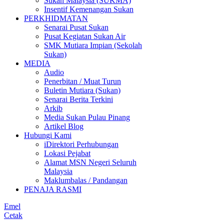
Sukan Malaysia (SUKMA)
Insentif Kemenangan Sukan
PERKHIDMATAN
Senarai Pusat Sukan
Pusat Kegiatan Sukan Air
SMK Mutiara Impian (Sekolah
Sukan)
MEDIA
Audio
Penerbitan / Muat Turun
Buletin Mutiara (Sukan)
Senarai Berita Terkini
Arkib
Media Sukan Pulau Pinang
Artikel Blog
Hubungi Kami
iDirektori Perhubungan
Lokasi Pejabat
Alamat MSN Negeri Seluruh
Malaysia
Maklumbalas / Pandangan
PENAJA RASMI
Emel
Cetak