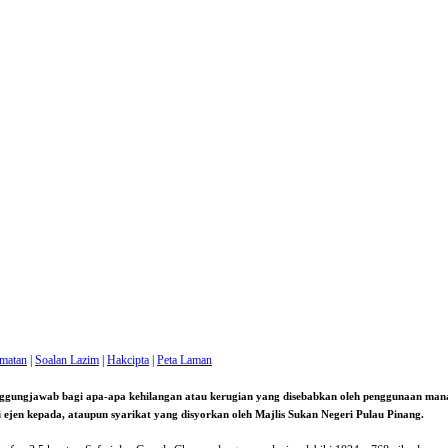
amatan
|
Soalan Lazim
|
Hakcipta
|
Peta Laman
anggungjawab bagi apa-apa kehilangan atau kerugian yang disebabkan oleh penggunaan m
gai ejen kepada, ataupun syarikat yang disyorkan oleh Majlis Sukan Negeri Pulau Pinang.