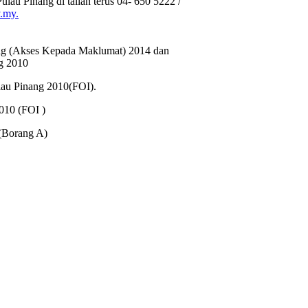
lau Pinang di talian terus 04- 650 5222 /
.my.
ang (Akses Kepada Maklumat) 2014 dan
g 2010
lau Pinang 2010(FOI).
010 (FOI )
(Borang A)