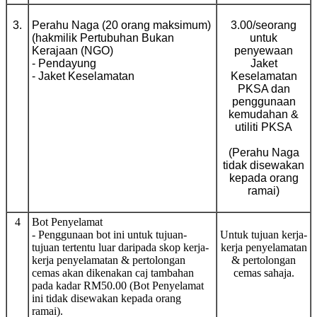
3.
Perahu Naga (20 orang maksimum)
3.00/seorang
(hakmilik Pertubuhan Bukan
untuk
Kerajaan (NGO)
penyewaan
- Pendayung
Jaket
- Jaket Keselamatan
Keselamatan
PKSA dan
penggunaan
kemudahan &
utiliti PKSA
(Perahu Naga
tidak disewakan
kepada orang
ramai)
4
Bot Penyelamat
- Penggunaan bot ini untuk tujuan-
Untuk tujuan kerja-
tujuan tertentu luar daripada skop kerja-
kerja penyelamatan
kerja penyelamatan & pertolongan
& pertolongan
cemas akan dikenakan caj tambahan
cemas sahaja.
pada kadar RM50.00 (Bot Penyelamat
ini tidak disewakan kepada orang
ramai).