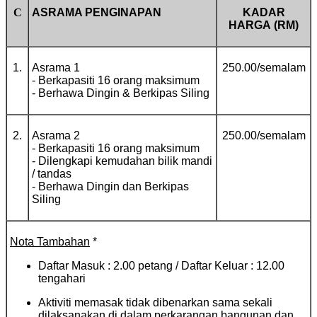
C
ASRAMA PENGINAPAN
KADAR
HARGA
(RM)
1.
Asrama 1
250.00/semalam
- Berkapasiti 16 orang maksimum
- Berhawa Dingin & Berkipas Siling
2.
Asrama 2
250.00/semalam
- Berkapasiti 16 orang maksimum
- Dilengkapi kemudahan bilik mandi
/ tandas
- Berhawa Dingin dan Berkipas
Siling
Nota Tambahan
*
Daftar Masuk : 2.00 petang / Daftar Keluar : 12.00
tengahari
Aktiviti memasak tidak dibenarkan sama sekali
dilaksanakan di dalam perkarangan bangunan dan