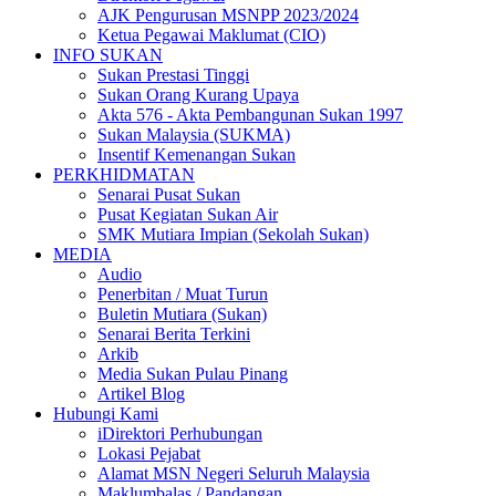
AJK Pengurusan MSNPP 2023/2024
Ketua Pegawai Maklumat (CIO)
INFO SUKAN
Sukan Prestasi Tinggi
Sukan Orang Kurang Upaya
Akta 576 - Akta Pembangunan Sukan 1997
Sukan Malaysia (SUKMA)
Insentif Kemenangan Sukan
PERKHIDMATAN
Senarai Pusat Sukan
Pusat Kegiatan Sukan Air
SMK Mutiara Impian (Sekolah Sukan)
MEDIA
Audio
Penerbitan / Muat Turun
Buletin Mutiara (Sukan)
Senarai Berita Terkini
Arkib
Media Sukan Pulau Pinang
Artikel Blog
Hubungi Kami
iDirektori Perhubungan
Lokasi Pejabat
Alamat MSN Negeri Seluruh Malaysia
Maklumbalas / Pandangan