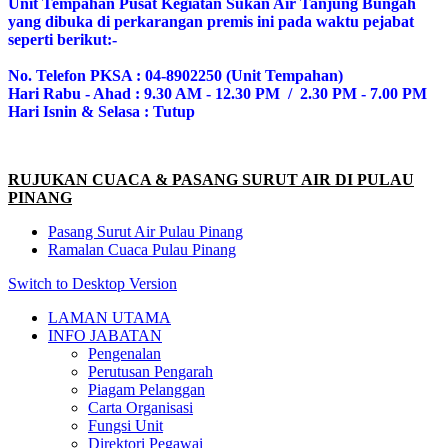
Unit Tempahan Pusat Kegiatan Sukan Air Tanjung Bungah
yang dibuka di perkarangan premis ini pada waktu pejabat
seperti berikut:-
No. Telefon PKSA : 04-8902250 (Unit Tempahan)
Hari Rabu - Ahad : 9.30 AM - 12.30 PM / 2.30 PM - 7.00 PM
Hari Isnin & Selasa : Tutup
RUJUKAN CUACA & PASANG SURUT AIR DI PULAU
PINANG
Pasang Surut Air Pulau Pinang
Ramalan Cuaca Pulau Pinang
Switch to Desktop Version
LAMAN UTAMA
INFO JABATAN
Pengenalan
Perutusan Pengarah
Piagam Pelanggan
Carta Organisasi
Fungsi Unit
Direktori Pegawai