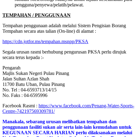
pengguna/penyewa/pelatih/pelawat.
TEMPAHAN / PENGGUNAAN
Tempahan penggunaan adalah melalui Sistem Pengisian Borang
Tempahan secara atas talian (On-line) di alamat :
https://cdn.jotfor.ms/tempahan.msnpp/PKSA
Segala urusan rasmi berhubung pengurusan PKSA perlu dirujuk
secara terus kepada :-
Pengarah
Majlis Sukan Negeri Pulau Pinang
Jalan Sultan Azlan Shah
11700 Batu Uban, Pulau Pinang
No. Tel : 04-6593713/14/15
No. Faks : 04-6595996
Facebook Rasmi :
https://www.facebook.com/Penang-Water-Sports-
Centre-742197569309781/
Manakala, sebarang urusan melibatkan tempahan dan
penggunaan fasiliti sukan air serta lain-lain kemudahan untuk
KEGUNAAN SECARA HARIAN perlu dilaksanakan melalui