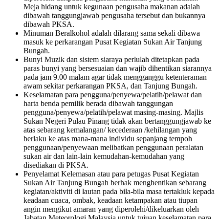
Meja hidang untuk kegunaan pengusaha makanan adalah
dibawah tanggungjawab pengusaha tersebut dan bukannya
dibawah PKSA.
Minuman Beralkohol adalah dilarang sama sekali dibawa
masuk ke perkarangan Pusat Kegiatan Sukan Air Tanjung
Bungah.
Bunyi Muzik dan sistem siaraya perlulah ditetapkan pada
paras bunyi yang bersesuaian dan wajib dihentikan siarannya
pada jam 9.00 malam agar tidak mengganggu ketenteraman
awam sekitar perkarangan PKSA, dan Tanjung Bungah.
Keselamatan para pengguna/penyewa/pelatih/pelawat dan
harta benda pemilik berada dibawah tanggungan
pengguna/penyewa/pelatih/pelawat masing-masing. Majlis
Sukan Negeri Pulau Pinang tidak akan bertanggungjawab ke
atas sebarang kemalangan/ kecederaan /kehilangan yang
berlaku ke atas mana-mana individu sepanjang tempoh
penggunaan/penyewaan melibatkan penggunaan peralatan
sukan air dan lain-lain kemudahan-kemudahan yang
disediakan di PKSA.
Penyelamat Kelemasan atau para petugas Pusat Kegiatan
Sukan Air Tanjung Bungah berhak menghentikan sebarang
kegiatan/aktiviti di lautan pada bila-bila masa tertakluk kepada
keadaan cuaca, ombak, keadaan ketampakan atau tiupan
angin mengikut amaran yang diperolehi/dikeluarkan oleh
Jabatan Meteorologi Malaysia untuk tujuan keselamatan para