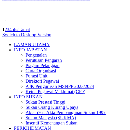
...
1
2
3
4
5
6
»
Tamat
Switch to Desktop Version
LAMAN UTAMA
INFO JABATAN
Pengenalan
Perutusan Pengarah
Piagam Pelanggan
Carta Organisasi
Fungsi Unit
Direktori Pegawai
AJK Pengurusan MSNPP 2023/2024
Ketua Pegawai Maklumat (CIO)
INFO SUKAN
Sukan Prestasi Tinggi
Sukan Orang Kurang Upaya
Akta 576 - Akta Pembangunan Sukan 1997
Sukan Malaysia (SUKMA)
Insentif Kemenangan Sukan
PERKHIDMATAN