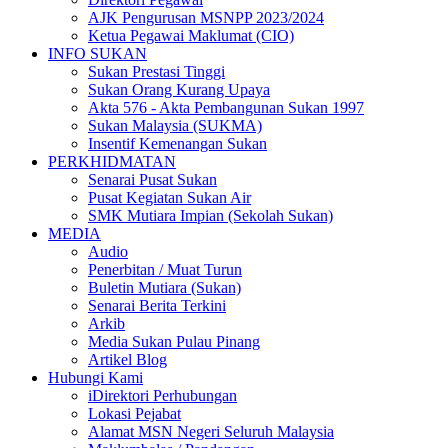
AJK Pengurusan MSNPP 2023/2024
Ketua Pegawai Maklumat (CIO)
INFO SUKAN
Sukan Prestasi Tinggi
Sukan Orang Kurang Upaya
Akta 576 - Akta Pembangunan Sukan 1997
Sukan Malaysia (SUKMA)
Insentif Kemenangan Sukan
PERKHIDMATAN
Senarai Pusat Sukan
Pusat Kegiatan Sukan Air
SMK Mutiara Impian (Sekolah Sukan)
MEDIA
Audio
Penerbitan / Muat Turun
Buletin Mutiara (Sukan)
Senarai Berita Terkini
Arkib
Media Sukan Pulau Pinang
Artikel Blog
Hubungi Kami
iDirektori Perhubungan
Lokasi Pejabat
Alamat MSN Negeri Seluruh Malaysia