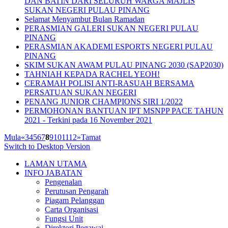
DAN BATIN DARI SELURUH WARGA MAJLIS
SUKAN NEGERI PULAU PINANG
Selamat Menyambut Bulan Ramadan
PERASMIAN GALERI SUKAN NEGERI PULAU
PINANG
PERASMIAN AKADEMI ESPORTS NEGERI PULAU
PINANG
SKIM SUKAN AWAM PULAU PINANG 2030 (SAP2030)
TAHNIAH KEPADA RACHEL YEOH!
CERAMAH POLISI ANTI-RASUAH BERSAMA
PERSATUAN SUKAN NEGERI
PENANG JUNIOR CHAMPIONS SIRI 1/2022
PERMOHONAN BANTUAN IPT MSNPP PACE TAHUN
2021 - Terkini pada 16 November 2021
Mula
«
3
4
5
6
7
8
9
10
11
12
»
Tamat
Switch to Desktop Version
LAMAN UTAMA
INFO JABATAN
Pengenalan
Perutusan Pengarah
Piagam Pelanggan
Carta Organisasi
Fungsi Unit
Direktori Pegawai