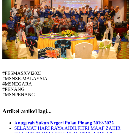
#FESMASXVI2023
#MSNSE-MALAYSIA
#MSNEGARA
#PENANG
#MSNPENANG
Artikel-artikel lagi...
𝐀𝐧𝐮𝐠𝐞𝐫𝐚𝐡 𝐒𝐮𝐤𝐚𝐧 𝐍𝐞𝐠𝐞𝐫𝐢 𝐏𝐮𝐥𝐚𝐮 𝐏𝐢𝐧𝐚𝐧𝐠 𝟐𝟎𝟏𝟗-𝟐𝟎𝟐𝟐
SELAMAT HARI RAYA AIDILFITRI MAAF ZAHIR