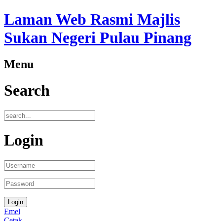
Laman Web Rasmi Majlis
Sukan Negeri Pulau Pinang
Menu
Search
Login
Emel
Cetak