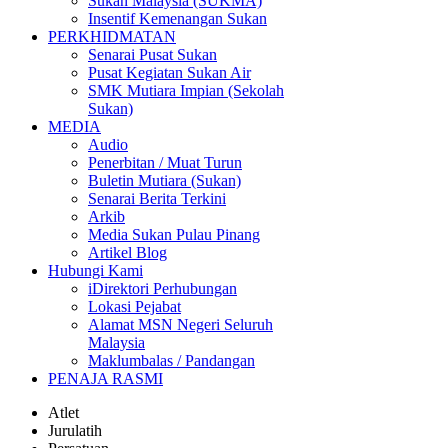
Sukan Malaysia (SUKMA)
Insentif Kemenangan Sukan
PERKHIDMATAN
Senarai Pusat Sukan
Pusat Kegiatan Sukan Air
SMK Mutiara Impian (Sekolah
Sukan)
MEDIA
Audio
Penerbitan / Muat Turun
Buletin Mutiara (Sukan)
Senarai Berita Terkini
Arkib
Media Sukan Pulau Pinang
Artikel Blog
Hubungi Kami
iDirektori Perhubungan
Lokasi Pejabat
Alamat MSN Negeri Seluruh
Malaysia
Maklumbalas / Pandangan
PENAJA RASMI
Atlet
Jurulatih