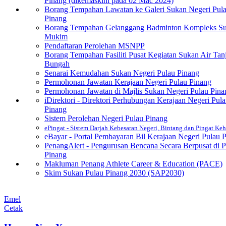
Pinang (dikemaskini pada 02 Mac 2024)
Borang Tempahan Lawatan ke Galeri Sukan Negeri Pul
Pinang
Borang Tempahan Gelanggang Badminton Kompleks Suk
Mukim
Pendaftaran Perolehan MSNPP
Borang Tempahan Fasiliti Pusat Kegiatan Sukan Air Tan
Bungah
Senarai Kemudahan Sukan Negeri Pulau Pinang
Permohonan Jawatan Kerajaan Negeri Pulau Pinang
Permohonan Jawatan di Majlis Sukan Negeri Pulau Pina
iDirektori - Direktori Perhubungan Kerajaan Negeri Pul
Pinang
Sistem Perolehan Negeri Pulau Pinang
ePingat - Sistem Darjah Kebesaran Negeri, Bintang dan Pingat Ke
eBayar - Portal Pembayaran Bil Kerajaan Negeri Pulau 
PenangAlert - Pengurusan Bencana Secara Berpusat di P
Pinang
Makluman Penang Athlete Career & Education (PACE)
Skim Sukan Pulau Pinang 2030 (SAP2030)
Emel
Cetak