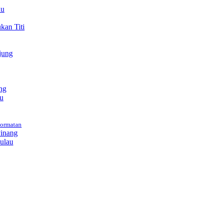
au
an Titi
jung
ng
au
hormatan
Pinang
ulau