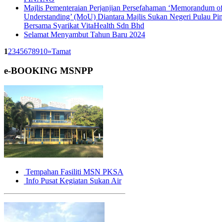
Majlis Pementeraian Perjanjian Persefahaman ‘Memorandum o
Understanding’ (MoU) Diantara Majlis Sukan Negeri Pulau Pi
Bersama Syarikat VitaHealth Sdn Bhd
Selamat Menyambut Tahun Baru 2024
1
2
3
4
5
6
7
8
9
10
»
Tamat
e-BOOKING
MSNPP
Tempahan Fasiliti MSN PKSA
Info Pusat Kegiatan Sukan Air