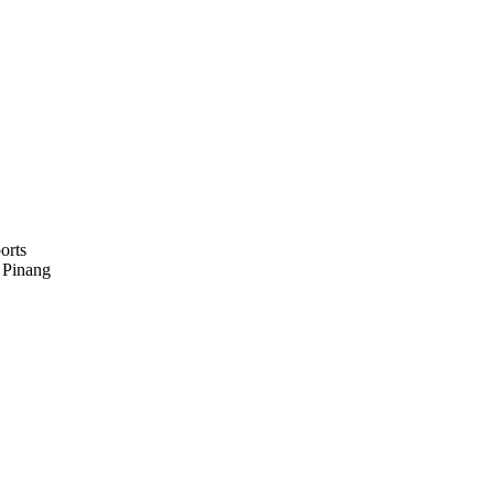
orts
u Pinang