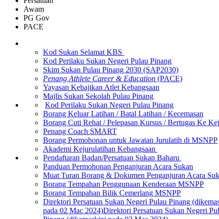
Persatuan
Awam
PG Gov
PACE
Kod Sukan Selamat KBS
Kod Perilaku Sukan Negeri Pulau Pinang
Skim Sukan Pulau Pinang 2030 (SAP2030)
Penang Athlete Career & Education
(PACE)
Yayasan Kebajikan Atlet Kebangsaan
Majlis Sukan Sekolah Pulau Pinang
Kod Perilaku Sukan Negeri Pulau Pinang
Borang Keluar Latihan / Batal Latihan / Kecemasan
Borang Cuti Rehat / Pelepasan Kursus / Bertugas Ke Ke
Penang Coach SMART
Borang Permohonan untuk Jawatan Jurulatih di MSNPP
Akademi Kejurulatihan Kebangsaan
Pendaftaran Badan/Persatuan Sukan Baharu
Panduan Permohonan Penganjuran Acara Sukan
Muat Turan Borang & Dokumen Penganjuran Acara Su
Borang Tempahan Penggunaan Kenderaan MSNPP
Borang Tempahan Bilik Cemerlang MSNPP
Direktori Persatuan Sukan Negeri Pulau Pinang (dikemas
pada 02 Mac 2024)Direktori Persatuan Sukan Negeri Pu